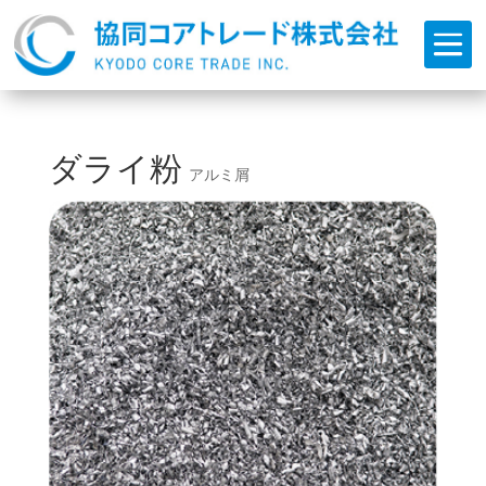

ダライ粉
アルミ屑