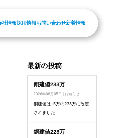
会社情報
採用情報
お問い合わせ
新着情報
最新の投稿
銅建値233万
2026年08月05日
|
お知らせ
銅建値は+5万の233万に改定
されました。...
銅建値228万