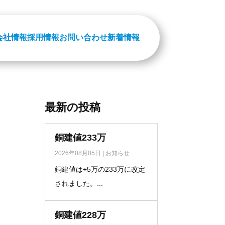
会社情報
採用情報
お問い合わせ
新着情報
最新の投稿
銅建値233万
2026年08月05日
|
お知らせ
銅建値は+5万の233万に改定
されました。...
銅建値228万